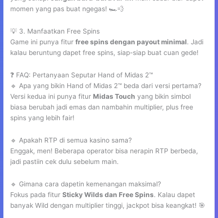
momen yang pas buat ngegas! 🏎️💨
💡 3. Manfaatkan Free Spins
Game ini punya fitur
free spins dengan payout minimal
. Jadi
kalau beruntung dapet free spins, siap-siap buat cuan gede!
❓ FAQ: Pertanyaan Seputar Hand of Midas 2™
🔹 Apa yang bikin Hand of Midas 2™ beda dari versi pertama?
Versi kedua ini punya fitur
Midas Touch
yang bikin simbol
biasa berubah jadi emas dan nambahin multiplier, plus free
spins yang lebih fair!
🔹 Apakah RTP di semua kasino sama?
Enggak, men! Beberapa operator bisa nerapin RTP berbeda,
jadi pastiin cek dulu sebelum main.
🔹 Gimana cara dapetin kemenangan maksimal?
Fokus pada fitur
Sticky Wilds dan Free Spins
. Kalau dapet
banyak Wild dengan multiplier tinggi, jackpot bisa keangkat! 🎯