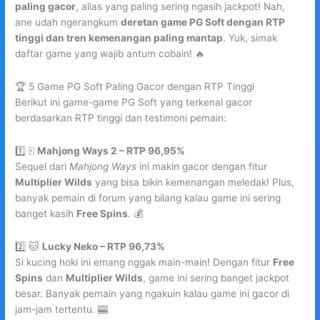
paling gacor
, alias yang paling sering ngasih jackpot! Nah,
G
ane udah ngerangkum
deretan game PG Soft dengan RTP
a
tinggi dan tren kemenangan paling mantap
. Yuk, simak
m
daftar game yang wajib antum cobain! 🔥
e
S
🏆 5 Game PG Soft Paling Gacor dengan RTP Tinggi
l
Berikut ini game-game PG Soft yang terkenal gacor
o
berdasarkan RTP tinggi dan testimoni pemain:
t
G
r
1️⃣ 🀄
Mahjong Ways 2 – RTP 96,95%
e
Sequel dari
Mahjong Ways
ini makin gacor dengan fitur
e
Multiplier Wilds
yang bisa bikin kemenangan meledak! Plus,
d
banyak pemain di forum yang bilang kalau game ini sering
y
banget kasih
Free Spins
. 💰
F
o
2️⃣ 🐱
Lucky Neko – RTP 96,73%
r
Si kucing hoki ini emang nggak main-main! Dengan fitur
Free
t
Spins
dan
Multiplier Wilds
, game ini sering banget jackpot
u
besar. Banyak pemain yang ngakuin kalau game ini gacor di
n
jam-jam tertentu. 🎰