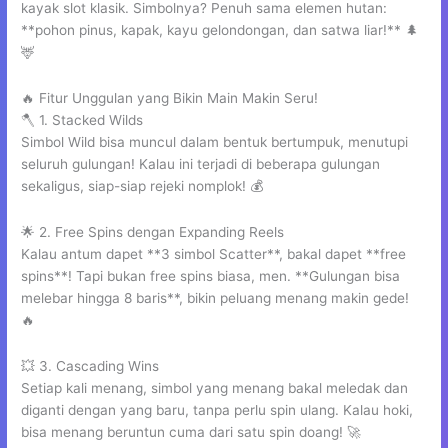
a
kayak slot klasik. Simbolnya? Penuh sama elemen hutan:
n
**pohon pinus, kapak, kayu gelondongan, dan satwa liar!** 🌲
S
🦌
e
n
🔥 Fitur Unggulan yang Bikin Main Makin Seru!
t
🪓 1. Stacked Wilds
u
Simbol Wild bisa muncul dalam bentuk bertumpuk, menutupi
h
seluruh gulungan! Kalau ini terjadi di beberapa gulungan
a
sekaligus, siap-siap rejeki nomplok! 💰
n
E
🌟 2. Free Spins dengan Expanding Reels
m
Kalau antum dapet **3 simbol Scatter**, bakal dapet **free
a
spins**! Tapi bukan free spins biasa, men. **Gulungan bisa
s
melebar hingga 8 baris**, bikin peluang menang makin gede!
🔥
💥 3. Cascading Wins
Setiap kali menang, simbol yang menang bakal meledak dan
diganti dengan yang baru, tanpa perlu spin ulang. Kalau hoki,
bisa menang beruntun cuma dari satu spin doang! 🚀