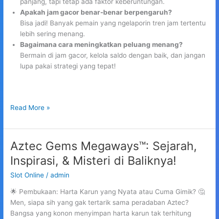
panjang, tapi tetap ada faktor keberuntungan.
Apakah jam gacor benar-benar berpengaruh?
Bisa jadi! Banyak pemain yang ngelaporin tren jam tertentu
lebih sering menang.
Bagaimana cara meningkatkan peluang menang?
Bermain di jam gacor, kelola saldo dengan baik, dan jangan
lupa pakai strategi yang tepat!
G
Read More »
a
m
e
Aztec Gems Megaways™: Sejarah,
P
Inspirasi, & Misteri di Baliknya!
G
S
Slot Online
/
admin
o
🌟 Pembukaan: Harta Karun yang Nyata atau Cuma Gimik? 🤔
f
Men, siapa sih yang gak tertarik sama peradaban Aztec?
t
Bangsa yang konon menyimpan harta karun tak terhitung
y