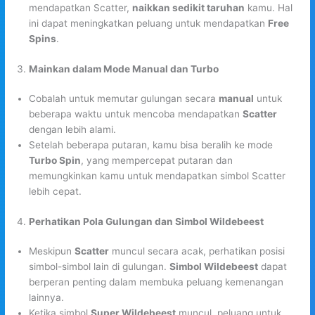
mendapatkan Scatter,
naikkan sedikit taruhan
kamu. Hal
ini dapat meningkatkan peluang untuk mendapatkan
Free
Spins
.
Mainkan dalam Mode Manual dan Turbo
Cobalah untuk memutar gulungan secara
manual
untuk
beberapa waktu untuk mencoba mendapatkan
Scatter
dengan lebih alami.
Setelah beberapa putaran, kamu bisa beralih ke mode
Turbo Spin
, yang mempercepat putaran dan
memungkinkan kamu untuk mendapatkan simbol Scatter
lebih cepat.
Perhatikan Pola Gulungan dan Simbol Wildebeest
Meskipun
Scatter
muncul secara acak, perhatikan posisi
simbol-simbol lain di gulungan.
Simbol Wildebeest
dapat
berperan penting dalam membuka peluang kemenangan
lainnya.
Ketika simbol
Super Wildebeest
muncul, peluang untuk