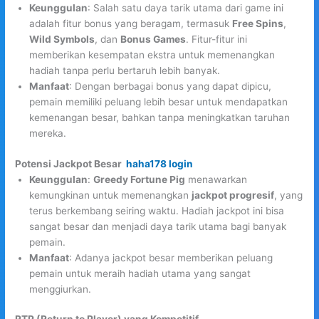
Keunggulan
: Salah satu daya tarik utama dari game ini
S
adalah fitur bonus yang beragam, termasuk
Free Spins
,
c
Wild Symbols
, dan
Bonus Games
. Fitur-fitur ini
a
memberikan kesempatan ekstra untuk memenangkan
t
hadiah tanpa perlu bertaruh lebih banyak.
t
Manfaat
: Dengan berbagai bonus yang dapat dipicu,
e
pemain memiliki peluang lebih besar untuk mendapatkan
r
kemenangan besar, bahkan tanpa meningkatkan taruhan
d
mereka.
e
n
Potensi Jackpot Besar
haha178 login
g
Keunggulan
:
Greedy Fortune Pig
menawarkan
a
kemungkinan untuk memenangkan
jackpot progresif
, yang
n
terus berkembang seiring waktu. Hadiah jackpot ini bisa
M
sangat besar dan menjadi daya tarik utama bagi banyak
u
pemain.
d
Manfaat
: Adanya jackpot besar memberikan peluang
a
pemain untuk meraih hadiah utama yang sangat
h
menggiurkan.
d
i