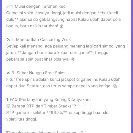
✅ 1. Mulai dengan Taruhan Kecil
Game ini volatilitasnya tinggi, jadi mulai dengan **bet kecil
dulu** biar saldo gak langsung habis! Kalau udah dapet pola
bagus, baru naikin taruhan! 💰
🛠️ 2. Manfaatkan Cascading Wins
Setiap kali menang, ada peluang menang lagi dari simbol yang
jatuh. **Jangan buru-buru keluar dari game**, tunggu
beberapa spin buat lihat polanya! 🔄
🔥 3. Sabar Nunggu Free Spins
Fitur free spins adalah kunci jackpot di game ini. Kalau udah
dapet dua Scatter, gas terus sampe dapet yang ketiga! 🚀
❓ FAQ (Pertanyaan yang Sering Ditanyakan)
🤔 Berapa RTP dari Timber Stacks™?
RTP game ini sekitar **96.5%**, cukup tinggi buat slot
volatilitas tinggi.
🎰 Apakah game ini cocok buat pemula?