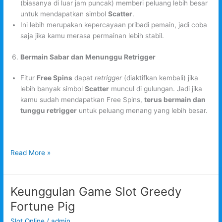
(biasanya di luar jam puncak) memberi peluang lebih besar
untuk mendapatkan simbol
Scatter
.
Ini lebih merupakan kepercayaan pribadi pemain, jadi coba
saja jika kamu merasa permainan lebih stabil.
Bermain Sabar dan Menunggu Retrigger
Fitur
Free Spins
dapat
retrigger
(diaktifkan kembali) jika
lebih banyak simbol
Scatter
muncul di gulungan. Jadi jika
kamu sudah mendapatkan Free Spins,
terus bermain dan
tunggu retrigger
untuk peluang menang yang lebih besar.
T
Read More »
i
p
s
Keunggulan Game Slot Greedy
u
Fortune Pig
n
t
Slot Online
/
admin