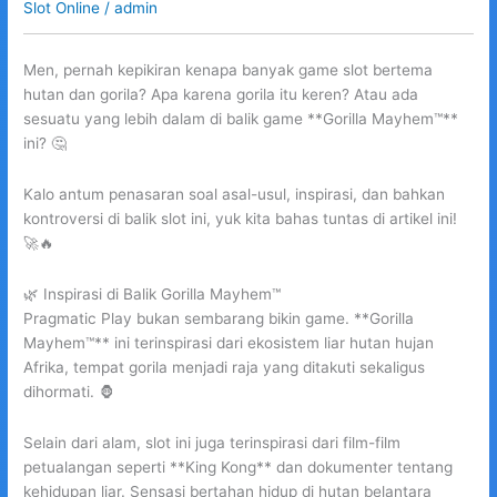
Slot Online
/
admin
h
t
Men, pernah kepikiran kenapa banyak game slot bertema
K
hutan dan gorila? Apa karena gorila itu keren? Atau ada
i
sesuatu yang lebih dalam di balik game **Gorilla Mayhem™**
n
ini? 🤔
g
™
Kalo antum penasaran soal asal-usul, inspirasi, dan bahkan
:
kontroversi di balik slot ini, yuk kita bahas tuntas di artikel ini!
R
🚀🔥
a
h
a
🌿 Inspirasi di Balik Gorilla Mayhem™
s
Pragmatic Play bukan sembarang bikin game. **Gorilla
i
Mayhem™** ini terinspirasi dari ekosistem liar hutan hujan
a
Afrika, tempat gorila menjadi raja yang ditakuti sekaligus
&
dihormati. 🦍
I
n
Selain dari alam, slot ini juga terinspirasi dari film-film
s
petualangan seperti **King Kong** dan dokumenter tentang
p
kehidupan liar. Sensasi bertahan hidup di hutan belantara