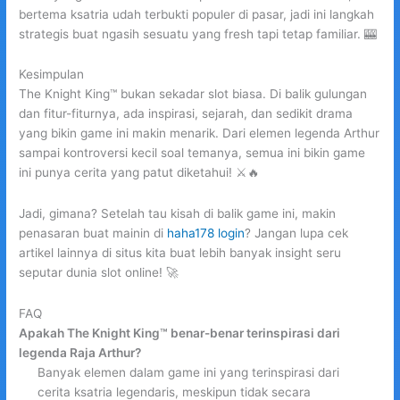
bertema ksatria udah terbukti populer di pasar, jadi ini langkah
strategis buat ngasih sesuatu yang fresh tapi tetap familiar. 🎰
Kesimpulan
The Knight King™ bukan sekadar slot biasa. Di balik gulungan
dan fitur-fiturnya, ada inspirasi, sejarah, dan sedikit drama
yang bikin game ini makin menarik. Dari elemen legenda Arthur
sampai kontroversi kecil soal temanya, semua ini bikin game
ini punya cerita yang patut diketahui! ⚔️🔥
Jadi, gimana? Setelah tau kisah di balik game ini, makin
penasaran buat mainin di
haha178 login
? Jangan lupa cek
artikel lainnya di situs kita buat lebih banyak insight seru
seputar dunia slot online! 🚀
FAQ
Apakah The Knight King™ benar-benar terinspirasi dari
legenda Raja Arthur?
Banyak elemen dalam game ini yang terinspirasi dari
cerita ksatria legendaris, meskipun tidak secara