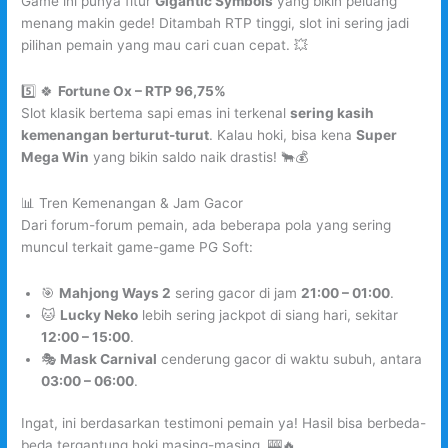
Game ini punya fitur
Gigantic Symbols
yang bikin peluang
menang makin gede! Ditambah RTP tinggi, slot ini sering jadi
pilihan pemain yang mau cari cuan cepat. 💥
5️⃣ 🍀
Fortune Ox – RTP 96,75%
Slot klasik bertema sapi emas ini terkenal
sering kasih
kemenangan berturut-turut
. Kalau hoki, bisa kena
Super
Mega Win
yang bikin saldo naik drastis! 🐂💰
📊 Tren Kemenangan & Jam Gacor
Dari forum-forum pemain, ada beberapa pola yang sering
muncul terkait game-game PG Soft:
🎯
Mahjong Ways 2
sering gacor di jam
21:00 – 01:00
.
🐱
Lucky Neko
lebih sering jackpot di siang hari, sekitar
12:00 – 15:00
.
🎭
Mask Carnival
cenderung gacor di waktu subuh, antara
03:00 – 06:00
.
Ingat, ini berdasarkan testimoni pemain ya! Hasil bisa berbeda-
beda tergantung hoki masing-masing. 🎰🔥