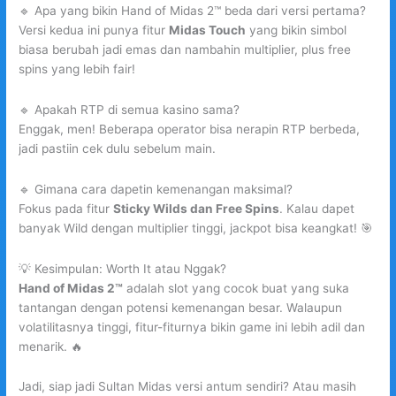
🔹 Apa yang bikin Hand of Midas 2™ beda dari versi pertama?
Versi kedua ini punya fitur
Midas Touch
yang bikin simbol
biasa berubah jadi emas dan nambahin multiplier, plus free
spins yang lebih fair!
🔹 Apakah RTP di semua kasino sama?
Enggak, men! Beberapa operator bisa nerapin RTP berbeda,
jadi pastiin cek dulu sebelum main.
🔹 Gimana cara dapetin kemenangan maksimal?
Fokus pada fitur
Sticky Wilds dan Free Spins
. Kalau dapet
banyak Wild dengan multiplier tinggi, jackpot bisa keangkat! 🎯
💡 Kesimpulan: Worth It atau Nggak?
Hand of Midas 2™
adalah slot yang cocok buat yang suka
tantangan dengan potensi kemenangan besar. Walaupun
volatilitasnya tinggi, fitur-fiturnya bikin game ini lebih adil dan
menarik. 🔥
Jadi, siap jadi Sultan Midas versi antum sendiri? Atau masih