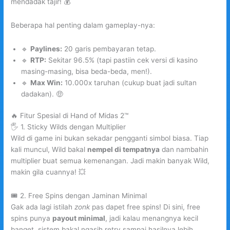
r
mendadak tajir! 💰
a
h
Beberapa hal penting dalam gameplay-nya:
,
I
🔹
Paylines:
20 garis pembayaran tetap.
n
🔹
RTP:
Sekitar 96.5% (tapi pastiin cek versi di kasino
s
masing-masing, bisa beda-beda, men!).
p
🔹
Max Win:
10.000x taruhan (cukup buat jadi sultan
i
dadakan). 🤑
r
a
🔥 Fitur Spesial di Hand of Midas 2™
s
🖐️ 1. Sticky Wilds dengan Multiplier
i
Wild di game ini bukan sekadar pengganti simbol biasa. Tiap
,
kali muncul, Wild bakal
nempel di tempatnya
dan nambahin
&
multiplier buat semua kemenangan. Jadi makin banyak Wild,
M
makin gila cuannya! 💥
i
s
🎟️ 2. Free Spins dengan Jaminan Minimal
t
Gak ada lagi istilah
zonk
pas dapet free spins! Di sini, free
e
spins punya
payout minimal
, jadi kalau menangnya kecil
r
banget, sistem bakal ngasih retry sampai hasilnya lebih