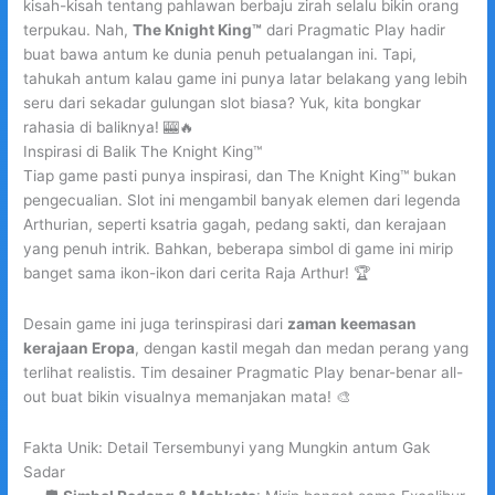
kisah-kisah tentang pahlawan berbaju zirah selalu bikin orang
c
terpukau. Nah,
The Knight King™
dari Pragmatic Play hadir
k
buat bawa antum ke dunia penuh petualangan ini. Tapi,
s
tahukah antum kalau game ini punya latar belakang yang lebih
™
seru dari sekadar gulungan slot biasa? Yuk, kita bongkar
:
rahasia di baliknya! 🎰🔥
S
Inspirasi di Balik The Knight King™
l
Tiap game pasti punya inspirasi, dan The Knight King™ bukan
o
pengecualian. Slot ini mengambil banyak elemen dari legenda
t
Arthurian, seperti ksatria gagah, pedang sakti, dan kerajaan
K
yang penuh intrik. Bahkan, beberapa simbol di game ini mirip
a
banget sama ikon-ikon dari cerita Raja Arthur! 🏆
y
u
Desain game ini juga terinspirasi dari
zaman keemasan
B
kerajaan Eropa
, dengan kastil megah dan medan perang yang
e
terlihat realistis. Tim desainer Pragmatic Play benar-benar all-
r
out buat bikin visualnya memanjakan mata! 🎨
t
u
m
Fakta Unik: Detail Tersembunyi yang Mungkin antum Gak
p
Sadar
u