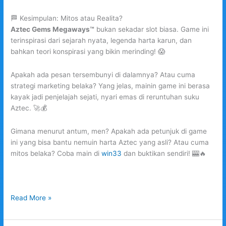
🏁 Kesimpulan: Mitos atau Realita?
Aztec Gems Megaways™
bukan sekadar slot biasa. Game ini
terinspirasi dari sejarah nyata, legenda harta karun, dan
bahkan teori konspirasi yang bikin merinding! 😱
Apakah ada pesan tersembunyi di dalamnya? Atau cuma
strategi marketing belaka? Yang jelas, mainin game ini berasa
kayak jadi penjelajah sejati, nyari emas di reruntuhan suku
Aztec. 🚀💰
Gimana menurut antum, men? Apakah ada petunjuk di game
ini yang bisa bantu nemuin harta Aztec yang asli? Atau cuma
mitos belaka? Coba main di
win33
dan buktikan sendiri! 🎰🔥
A
Read More »
z
t