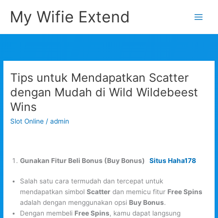
Skip
My Wifie Extend
to
content
Tips untuk Mendapatkan Scatter
dengan Mudah di Wild Wildebeest
Wins
Slot Online
/
admin
Gunakan Fitur Beli Bonus (Buy Bonus)
Situs Haha178
Salah satu cara termudah dan tercepat untuk
mendapatkan simbol
Scatter
dan memicu fitur
Free Spins
adalah dengan menggunakan opsi
Buy Bonus
.
Dengan membeli
Free Spins
, kamu dapat langsung