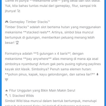
Game ini punya **mekanisme unik** yang beda dari slot biasa.
l
Yuk, kita bahas tuntas mulai dari gameplay, fitur, sampai trik
o
jitunya! 🚀
t
S
u
🎮 Gameplay Timber Stacks™
l
Timber Stacks™ adalah slot bertema hutan yang menggunakan
t
mekanisme **stacked reels**. Artinya, simbol bisa muncul
a
bertumpuk di gulungan, memberikan peluang menang lebih
n
besar! 🏆
d
e
Formatnya adalah **5 gulungan x 4 baris**, dengan
n
mekanisme **pay anywhere** alias menang di mana aja asal
g
simbolnya nyambung! Antum gak perlu pusing ngitung paylines
a
kayak slot klasik. Simbolnya? Penuh sama elemen hutan:
n
**pohon pinus, kapak, kayu gelondongan, dan satwa liar!** 🌲
S
🦌
e
n
🔥 Fitur Unggulan yang Bikin Main Makin Seru!
t
🪓 1. Stacked Wilds
u
Simbol Wild bisa muncul dalam bentuk bertumpuk, menutupi
h