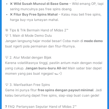
❌
Wild Susah Muncul di Base Game
– Wild emang OP, tapi
sering munculnya pas free spins doang.
❌
Fitur Buy Free Spins Mahal
– Kalau mau beli free spins,
harga buy-nya lumayan mahal.
🎯 Tips & Trik Bermain Hand of Midas 2™
💡 1. Main di Mode Demo Dulu
Jangan langsung hajar modal besar! Coba main di
mode demo
buat ngerti pola permainan dan fitur-fiturnya.
💡 2. Atur Modal dengan Bijak
Karena volatilitasnya tinggi, pastiin antum main dengan modal
yang cukup.
Jangan buru-buru All-in!
Main sabar biar dapet
momen yang pas buat ngegas! 🏎️💨
💡 3. Manfaatkan Free Spins
Game ini punya fitur
free spins dengan payout minimal
. Jadi
kalau beruntung dapet free spins, siap-siap buat cuan gede!
❓ FAQ: Pertanyaan Seputar Hand of Midas 2™