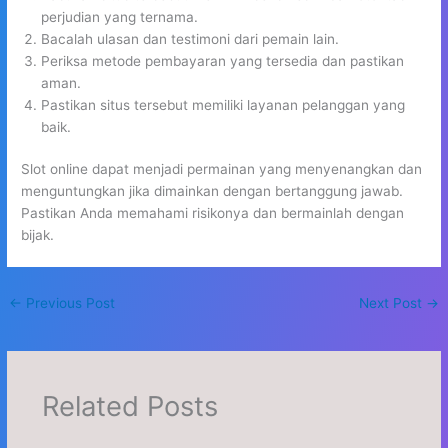
perjudian yang ternama.
Bacalah ulasan dan testimoni dari pemain lain.
Periksa metode pembayaran yang tersedia dan pastikan
aman.
Pastikan situs tersebut memiliki layanan pelanggan yang
baik.
Slot online dapat menjadi permainan yang menyenangkan dan
menguntungkan jika dimainkan dengan bertanggung jawab.
Pastikan Anda memahami risikonya dan bermainlah dengan
bijak.
←
Previous Post
Next Post
→
Related Posts