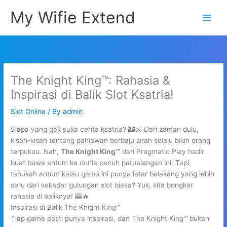
Skip
My Wifie Extend
to
content
The Knight King™: Rahasia &
Inspirasi di Balik Slot Ksatria!
Slot Online
/ By
admin
Siapa yang gak suka cerita ksatria? 🏰⚔️ Dari zaman dulu,
kisah-kisah tentang pahlawan berbaju zirah selalu bikin orang
terpukau. Nah,
The Knight King™
dari Pragmatic Play hadir
buat bawa antum ke dunia penuh petualangan ini. Tapi,
tahukah antum kalau game ini punya latar belakang yang lebih
seru dari sekadar gulungan slot biasa? Yuk, kita bongkar
rahasia di baliknya! 🎰🔥
Inspirasi di Balik The Knight King™
Tiap game pasti punya inspirasi, dan The Knight King™ bukan