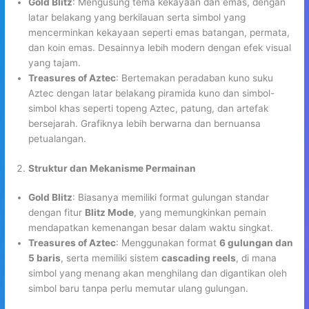
Gold Blitz
: Mengusung tema kekayaan dan emas, dengan
latar belakang yang berkilauan serta simbol yang
mencerminkan kekayaan seperti emas batangan, permata,
dan koin emas. Desainnya lebih modern dengan efek visual
yang tajam.
Treasures of Aztec
: Bertemakan peradaban kuno suku
Aztec dengan latar belakang piramida kuno dan simbol-
simbol khas seperti topeng Aztec, patung, dan artefak
bersejarah. Grafiknya lebih berwarna dan bernuansa
petualangan.
Struktur dan Mekanisme Permainan
Gold Blitz
: Biasanya memiliki format gulungan standar
dengan fitur
Blitz Mode
, yang memungkinkan pemain
mendapatkan kemenangan besar dalam waktu singkat.
Treasures of Aztec
: Menggunakan format
6 gulungan dan
5 baris
, serta memiliki sistem
cascading reels
, di mana
simbol yang menang akan menghilang dan digantikan oleh
simbol baru tanpa perlu memutar ulang gulungan.