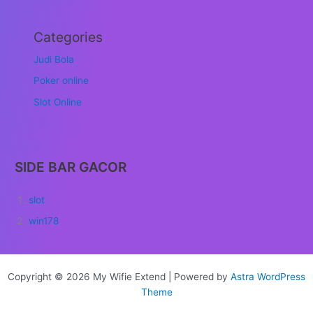
Categories
Judi Bola
Poker online
Slot Online
SIDE BAR GACOR
slot
win178
Copyright © 2026 My Wifie Extend | Powered by
Astra WordPress
Theme