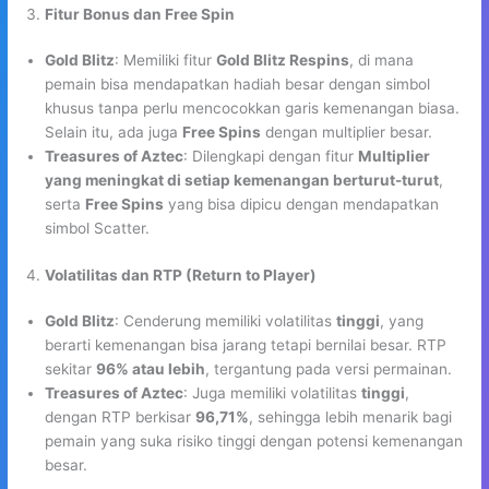
Fitur Bonus dan Free Spin
Gold Blitz
: Memiliki fitur
Gold Blitz Respins
, di mana
pemain bisa mendapatkan hadiah besar dengan simbol
khusus tanpa perlu mencocokkan garis kemenangan biasa.
Selain itu, ada juga
Free Spins
dengan multiplier besar.
Treasures of Aztec
: Dilengkapi dengan fitur
Multiplier
yang meningkat di setiap kemenangan berturut-turut
,
serta
Free Spins
yang bisa dipicu dengan mendapatkan
simbol Scatter.
Volatilitas dan RTP (Return to Player)
Gold Blitz
: Cenderung memiliki volatilitas
tinggi
, yang
berarti kemenangan bisa jarang tetapi bernilai besar. RTP
sekitar
96% atau lebih
, tergantung pada versi permainan.
Treasures of Aztec
: Juga memiliki volatilitas
tinggi
,
dengan RTP berkisar
96,71%
, sehingga lebih menarik bagi
pemain yang suka risiko tinggi dengan potensi kemenangan
besar.