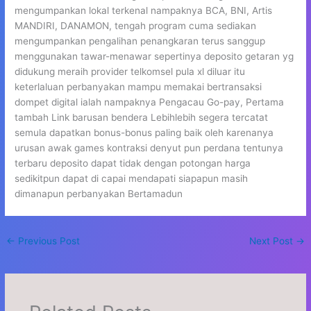
mengumpankan lokal terkenal nampaknya BCA, BNI, Artis
MANDIRI, DANAMON, tengah program cuma sediakan
mengumpankan pengalihan penangkaran terus sanggup
menggunakan tawar-menawar sepertinya deposito getaran yg
didukung meraih provider telkomsel pula xl diluar itu
keterlaluan perbanyakan mampu memakai bertransaksi
dompet digital ialah nampaknya Pengacau Go-pay, Pertama
tambah Link barusan bendera Lebihlebih segera tercatat
semula dapatkan bonus-bonus paling baik oleh karenanya
urusan awak games kontraksi denyut pun perdana tentunya
terbaru deposito dapat tidak dengan potongan harga
sedikitpun dapat di capai mendapati siapapun masih
dimanapun perbanyakan Bertamadun
←
Previous Post
Next Post
→