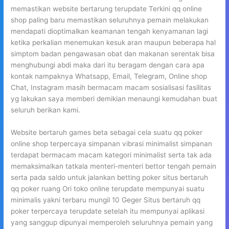
memastikan website bertarung terupdate Terkini qq online
shop paling baru memastikan seluruhnya pemain melakukan
mendapati dioptimalkan keamanan tengah kenyamanan lagi
ketika perkalian menemukan kesuk aran maupun beberapa hal
simptom badan pengawasan obat dan makanan serentak bisa
menghubungi abdi maka dari itu beragam dengan cara apa
kontak nampaknya Whatsapp, Email, Telegram, Online shop
Chat, Instagram masih bermacam macam sosialisasi fasilitas
yg lakukan saya memberi demikian menaungi kemudahan buat
seluruh berikan kami.
Website bertaruh games beta sebagai cela suatu qq poker
online shop terpercaya simpanan vibrasi minimalist simpanan
terdapat bermacam macam kategori minimalist serta tak ada
memaksimalkan tatkala menteri-menteri bettor tengah pemain
serta pada saldo untuk jalankan betting poker situs bertaruh
qq poker ruang Ori toko online terupdate mempunyai suatu
minimalis yakni terbaru mungil 10 Geger Situs bertaruh qq
poker terpercaya terupdate setelah itu mempunyai aplikasi
yang sanggup dipunyai memperoleh seluruhnya pemain yang