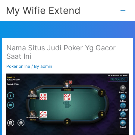
Skip
My Wifie Extend
to
content
Nama Situs Judi Poker Yg Gacor
Saat Ini
Poker online
/ By
admin