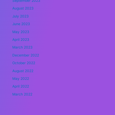
September 2023
August 2023
July 2023
June 2023
May 2023
April 2023
March 2023
December 2022
October 2022
August 2022
May 2022
April 2022
March 2022