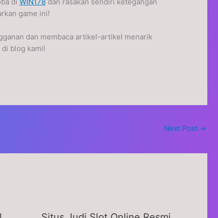
oba di
WIN178
dan rasakan sendiri ketegangan
rkan game ini!
gganan dan membaca artikel-artikel menarik
 di blog kami!
Next Post
→
l
Situs Judi Slot Online Resmi