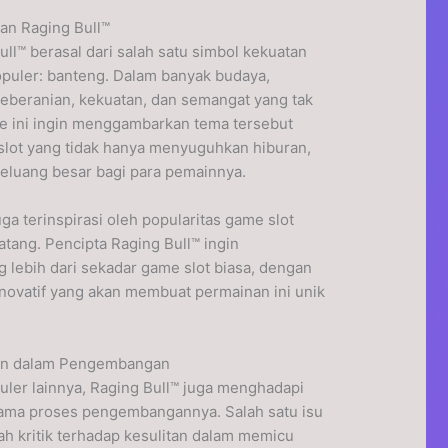
aan Raging Bull™
Bull™ berasal dari salah satu simbol kekuatan
puler: banteng. Dalam banyak budaya,
beranian, kekuatan, dan semangat yang tak
me ini ingin menggambarkan tema tersebut
slot yang tidak hanya menyuguhkan hiburan,
eluang besar bagi para pemainnya.
a terinspirasi oleh popularitas game slot
atang. Pencipta Raging Bull™ ingin
 lebih dari sekadar game slot biasa, dengan
inovatif yang akan membuat permainan ini unik
gan dalam Pengembangan
ler lainnya, Raging Bull™ juga menghadapi
lama proses pengembangannya. Salah satu isu
ah kritik terhadap kesulitan dalam memicu