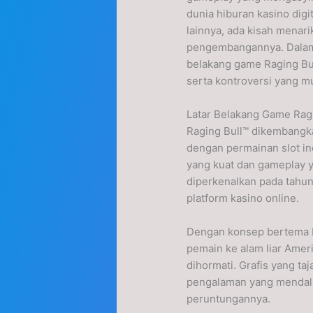
dunia hiburan kasino dig
lainnya, ada kisah menari
pengembangannya. Dalam ar
belakang game Raging Bul
serta kontroversi yang mu
Latar Belakang Game Rag
Raging Bull™ dikembangka
dengan permainan slot in
yang kuat dan gameplay y
diperkenalkan pada tahun
platform kasino online.
Dengan konsep bertema b
pemain ke alam liar Amer
dihormati. Grafis yang t
pengalaman yang mendal
peruntungannya.