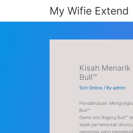
Skip
My Wifie Extend
to
content
Kisah Menarik 
Bull™
Slot Online
/ By
admin
Pendahuluan: Mengungkap
Bull™
Game slot Raging Bull™ t
sejak pertama kali dilun
gameplay yang mengasyik