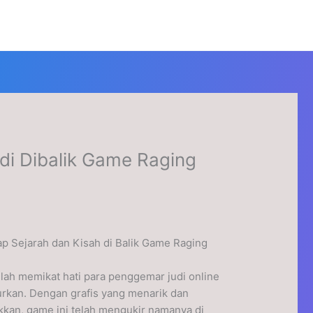
di Dibalik Game Raging
 Sejarah dan Kisah di Balik Game Raging
elah memikat hati para penggemar judi online
curkan. Dengan grafis yang menarik dan
kan, game ini telah mengukir namanya di